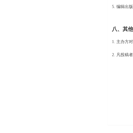
5. 编辑
八、其
1. 主办
2. 凡投