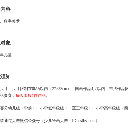
赛内容
、数字美术
稿对象
年儿童
稿须知
作品尺寸：尺寸限制在8k纸以内（27×38cm），国画作品4尺以内，书法
品参赛，
每人限投1件作品
。
：大赛分幼儿组（学前）、小学低年级组（一至三年级）、小学高年级组（
请通过大赛微信公众号（少儿绘画大赛，ID：sfbspcom）