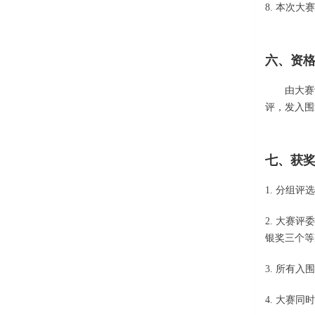
8. 本次
六、资
由大赛评委
评，发入围
七、获
1. 分组
2. 大赛
银奖三个等
3. 所有
4. 大赛